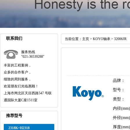
联系我们
当前位置：
主页
>
KOYO轴承
> 32006JR
服务热线
"021-36539288"
丰富的工程案例，
众多的合作客户，
细致的周到服务，
品牌：
欢迎朋友们光临惠顾！
型号：
上海市闸北区天目西路547 号联
类型：
通国际大厦C座1511室
内径(mm
推荐型号
外径(mm
厚度(mm
2318K+H2318