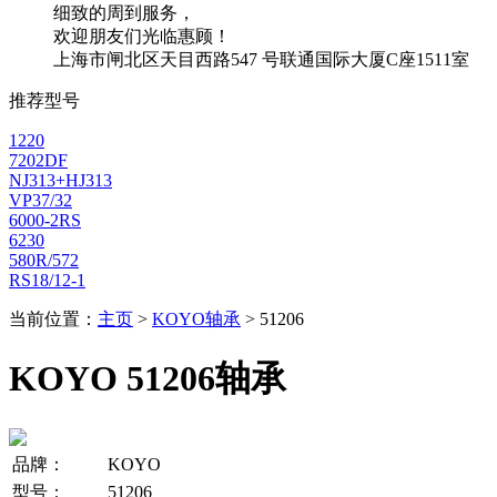
细致的周到服务，
欢迎朋友们光临惠顾！
上海市闸北区天目西路547 号联通国际大厦C座1511室
推荐型号
1220
7202DF
NJ313+HJ313
VP37/32
6000-2RS
6230
580R/572
RS18/12-1
当前位置：
主页
>
KOYO轴承
> 51206
KOYO 51206轴承
品牌：
KOYO
型号：
51206