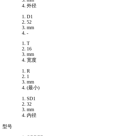
外径
D1
52
mm
-
T
16
mm
宽度
R
1
mm
(最小)
SD1
32
mm
内径
型号