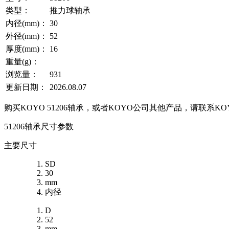
类型：
推力球轴承
内径(mm)：
30
外径(mm)：
52
厚度(mm)：
16
重量(g)：
浏览量：
931
更新日期：
2026.08.07
购买KOYO 51206轴承，或者KOYO公司其他产品，请联系
51206轴承尺寸参数
主要尺寸
SD
30
mm
内径
D
52
mm