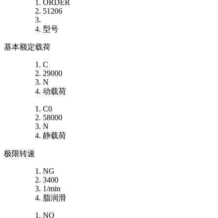
ORDER
51206
型号
基本额定载荷
C
29000
N
动载荷
C0
58000
N
静载荷
极限转速
NG
3400
1/min
脂润滑
NO