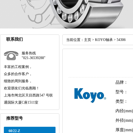
联系我们
当前位置：
主页
>
KOYO轴承
> 54306
服务热线
"021-36539288"
丰富的工程案例，
众多的合作客户，
细致的周到服务，
品牌：
欢迎朋友们光临惠顾！
型号：
上海市闸北区天目西路547 号联
类型：
通国际大厦C座1511室
内径(mm
推荐型号
外径(mm
厚度(mm
60/22-Z