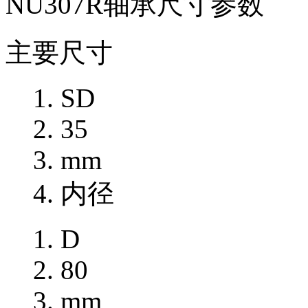
NU307R轴承尺寸参数
主要尺寸
SD
35
mm
内径
D
80
mm