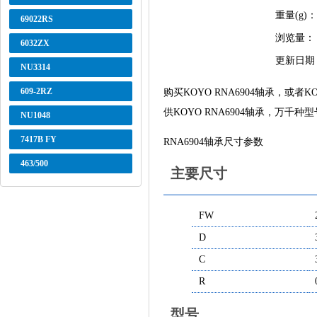
重量(g)：
69022RS
浏览量：
6032ZX
更新日期
NU3314
609-2RZ
购买KOYO RNA6904轴承，
供KOYO RNA6904轴承，万千
NU1048
7417B FY
RNA6904轴承尺寸参数
463/500
主要尺寸
FW
D
C
R
型号