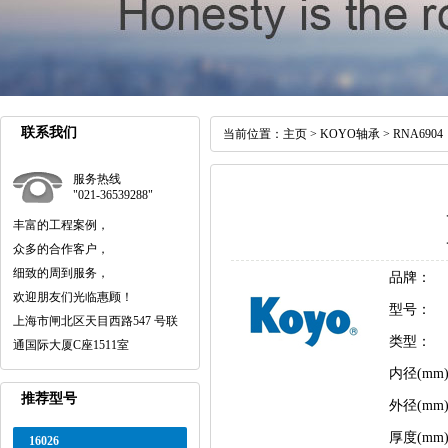
联系我们
当前位置：
主页
>
KOYO轴承
> RNA6904
服务热线
"021-36539288"
丰富的工程案例，
众多的合作客户，
细致的周到服务，
品牌：
欢迎朋友们光临惠顾！
型号：
上海市闸北区天目西路547 号联
类型：
通国际大厦C座1511室
内径(mm
推荐型号
外径(mm
厚度(mm
16026